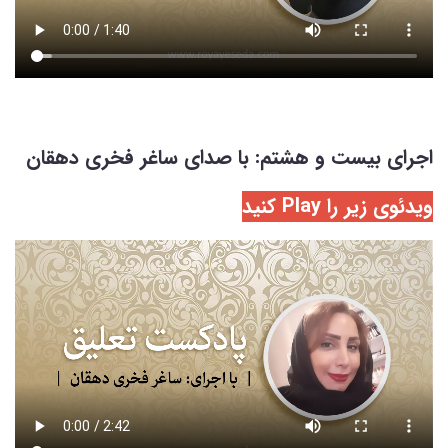
اجرای بیست و هشتم: با صدای ساغر فخری دهقان
ویدئوی زیر را Play کنید