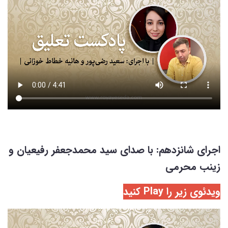
اجرای شانزدهم: با صدای سید محمدجعفر رفیعیان و
زینب محرمی
ویدئوی زیر را Play کنید